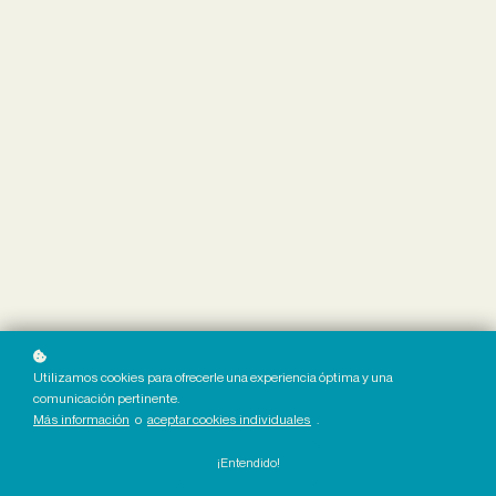
Utilizamos cookies para ofrecerle una experiencia óptima y una
comunicación pertinente.
Más información
o
aceptar cookies individuales
.
¡Entendido!