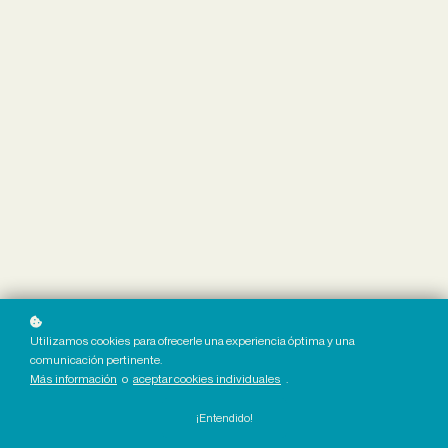
Utilizamos cookies para ofrecerle una experiencia óptima y una
comunicación pertinente.
Más información
o
aceptar cookies individuales
.
¡Entendido!