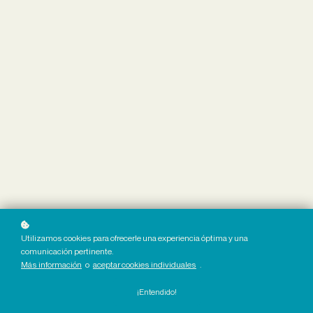
Utilizamos cookies para ofrecerle una experiencia óptima y una
comunicación pertinente.
Más información
o
aceptar cookies individuales
.
¡Entendido!