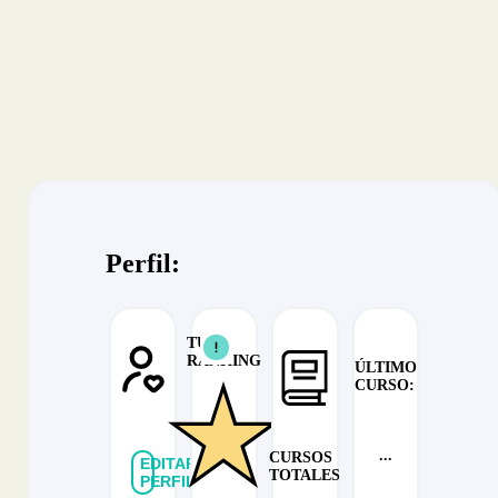
Perfil:
TU
RANKING
ÚLTIMO
CURSO:
...
CURSOS
EDITAR
TOTALES
PERFIL