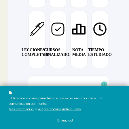
LECCIONES
CURSOS
NOTA
TIEMPO
COMPLETADAS
FINALIZADOS
MEDIA
ESTUDIADO
Progreso total de tus
Utilizamos cookies para ofrecerle una experiencia óptima y una
cursos:
comunicación pertinente.
Más información
o
aceptar cookies individuales
.
¡Entendido!