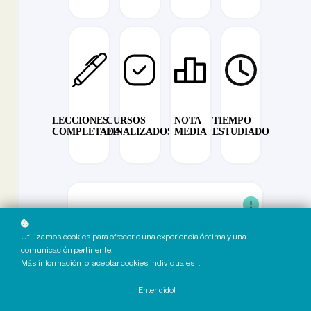
LECCIONES
CURSOS
NOTA
TIEMPO
COMPLETADAS
FINALIZADOS
MEDIA
ESTUDIADO
Progreso total de tus
Utilizamos cookies para ofrecerle una experiencia óptima y una
cursos:
comunicación pertinente.
Más información
o
aceptar cookies individuales
.
¡Entendido!