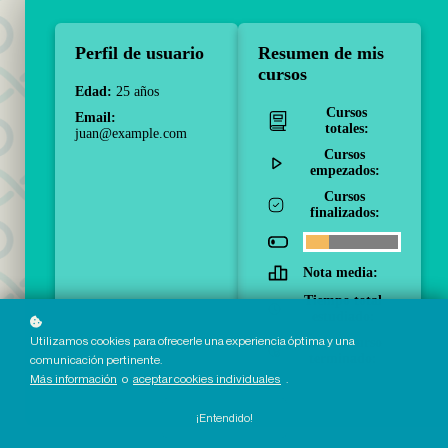
Perfil de usuario
Resumen de mis
cursos
Edad:
25 años
Cursos
Email:
totales:
juan@example.com
Cursos
empezados:
Cursos
finalizados:
Nota media:
Tiempo total
estudiado:
Utilizamos cookies para ofrecerle una experiencia óptima y una
Último curso
terminado:
comunicación pertinente.
Más información
o
aceptar cookies individuales
.
¡Entendido!