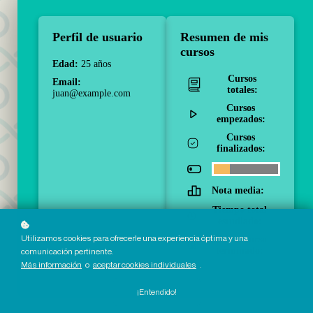
Perfil de usuario
Resumen de mis
cursos
Edad:
25 años
Cursos
Email:
totales:
juan@example.com
Cursos
empezados:
Cursos
finalizados:
Nota media:
Tiempo total
estudiado:
Utilizamos cookies para ofrecerle una experiencia óptima y una
Último curso
terminado:
comunicación pertinente.
Más información
o
aceptar cookies individuales
.
¡Entendido!