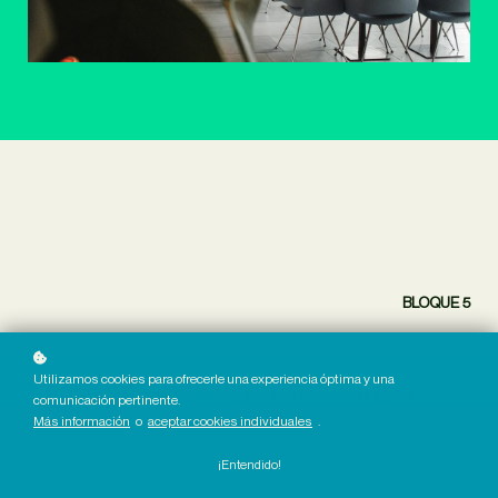
BLOQUE 5
Utilizamos cookies para ofrecerle una experiencia óptima y una
Estamos trabajando duro para ofrecer cursos para ti.
comunicación pertinente.
Más información
o
aceptar cookies individuales
.
¡Entendido!