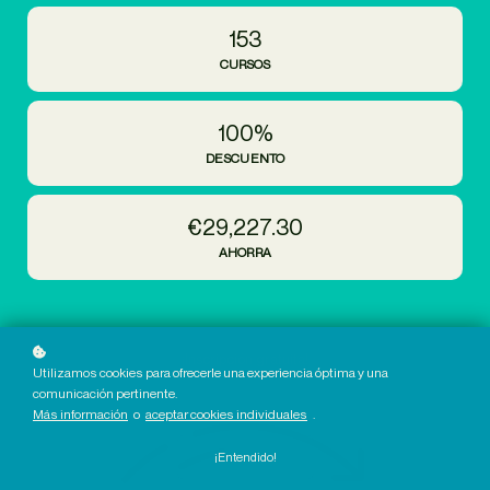
153
CURSOS
100%
DESCUENTO
€29,227.30
AHORRA
¡Inscripción gratuita!
Utilizamos cookies para ofrecerle una experiencia óptima y una
comunicación pertinente.
Más información
o
aceptar cookies individuales
.
¡Entendido!