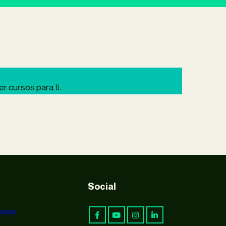
 cursos para ti.
Social
iones