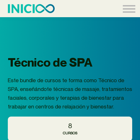
Acceder
Técnico de SPA
Este bundle de cursos te forma como Técnico de
SPA, enseñándote técnicas de masaje, tratamientos
faciales, corporales y terapias de bienestar para
trabajar en centros de relajación y bienestar.
8
CURSOS