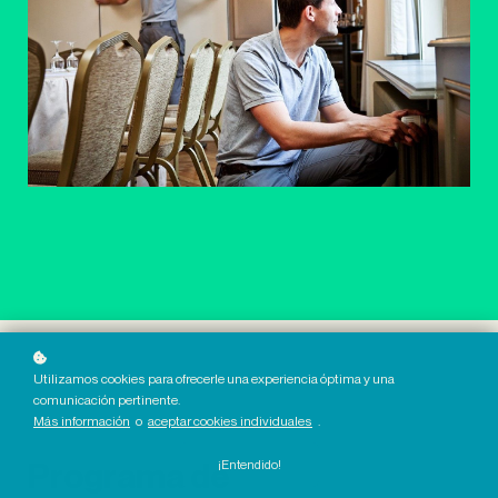
Utilizamos cookies para ofrecerle una experiencia óptima y una
comunicación pertinente.
Más información
o
aceptar cookies individuales
.
Programa de
¡Entendido!