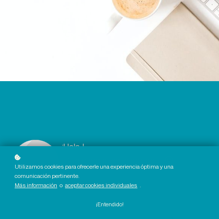
¡Hola !
¡Qué alegría verte por aquí!
Utilizamos cookies para ofrecerle una experiencia óptima y una
comunicación pertinente.
Más información
o
aceptar cookies individuales
.
Ir a mi perfil
¡Entendido!