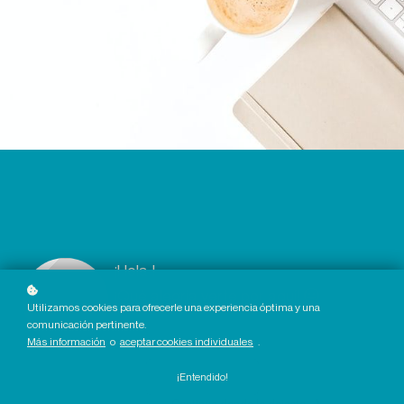
¡Hola !
¡Qué alegría verte por aquí!
Utilizamos cookies para ofrecerle una experiencia óptima y una
comunicación pertinente.
Más información
o
aceptar cookies individuales
.
Ir a mi perfil
¡Entendido!