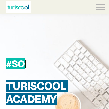
Contacto
Equipo
Acceder
#S
|
TURISCOOL
ACADEMY