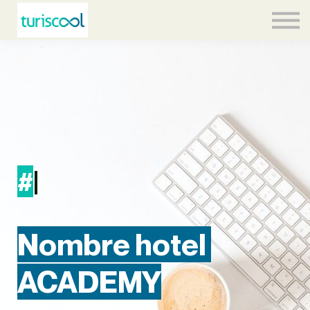
Contacto
Equipo
Acceder
#I
|
Nombre hotel
ACADEMY