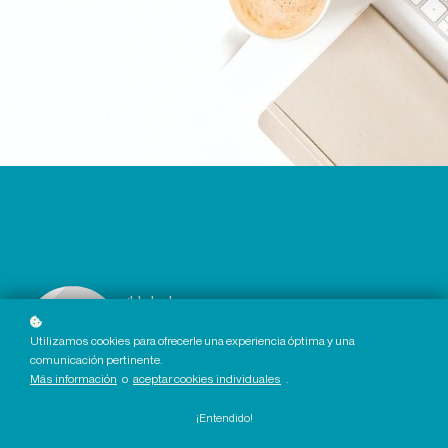
¡Hola !
¡Qué alegría verte por aquí!
Utilizamos cookies para ofrecerle una experiencia óptima y una
comunicación pertinente.
Más información
o
aceptar cookies individuales
.
Ir a mi perfil
¡Entendido!