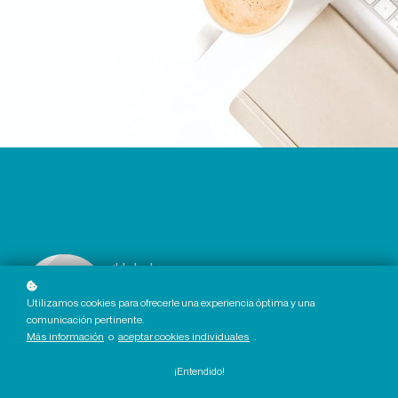
¡Hola !
¡Qué alegría verte por aquí!
Utilizamos cookies para ofrecerle una experiencia óptima y una
comunicación pertinente.
Más información
o
aceptar cookies individuales
.
Ir a mi perfil
¡Entendido!