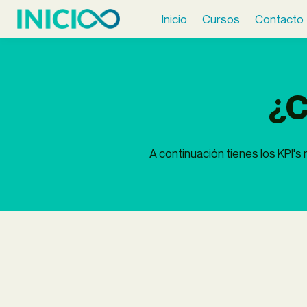
Inicio
Cursos
Contacto
¿C
A continuación tienes los KPI's