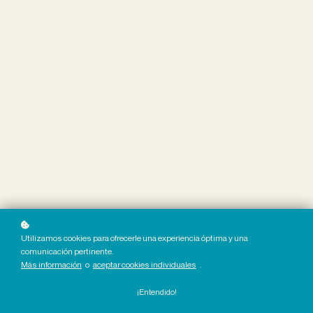
Utilizamos cookies para ofrecerle una experiencia óptima y una
comunicación pertinente.
Más información
o
aceptar cookies individuales
.
¡Entendido!