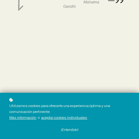
Mahatma
Gandhi
Utilizamos cookies para ofrecerle una experiencia óptima y una
comunicación pertinente.
Más información
o
aceptar cookies individuales
.
¡Entendido!