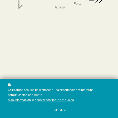
Peter
Hagerty
Utilizamos cookies para ofrecerle una experiencia óptima y una
comunicación pertinente.
Más información
o
aceptar cookies individuales
.
¡Entendido!