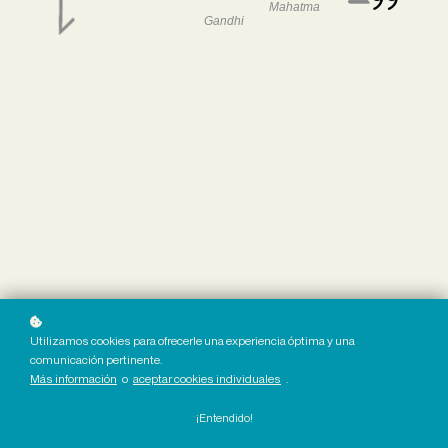
Mahatma
Gandhi
Utilizamos cookies para ofrecerle una experiencia óptima y una
comunicación pertinente.
Más información
o
aceptar cookies individuales
.
¡Entendido!