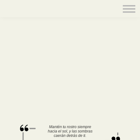
Contacto
Equipo
Acceder
Mantén tu rostro siempre
hacia el sol, y las sombras
caerán detrás de ti.