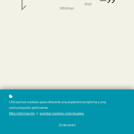
Walt
Whitman
Utilizamos cookies para ofrecerle una experiencia óptima y una
comunicación pertinente.
Más información
o
aceptar cookies individuales
.
¡Entendido!