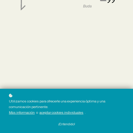
Buda
Utilizamos cookies para ofrecerle una experiencia óptima y una
comunicación pertinente.
Más información
o
aceptar cookies individuales
.
¡Entendido!