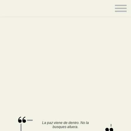
Contacto
Equipo
Acceder
La paz viene de dentro. No la
busques afuera.