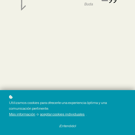
Buda
Utilizamos cookies para ofrecerle una experiencia óptima y una
comunicación pertinente.
Más información
o
aceptar cookies individuales
.
¡Entendido!