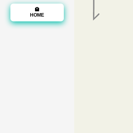
🏨
HOME